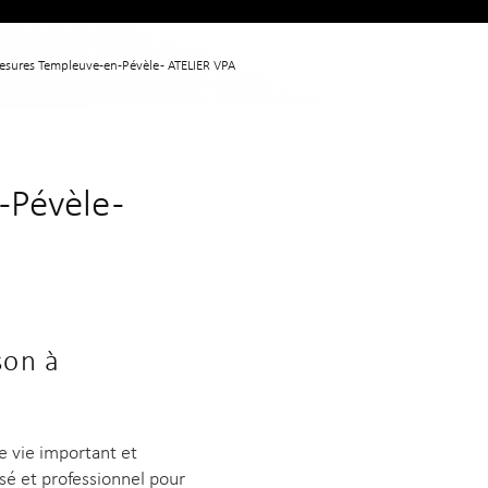
mesures Templeuve-en-Pévèle - ATELIER VPA
Pévèle -
son à
e vie important et
isé et professionnel pour