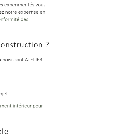
es expérimentés vous
ez notre expertise en
onformité des
construction ?
choisissant ATELIER
ojet.
ent intérieur pour
èle