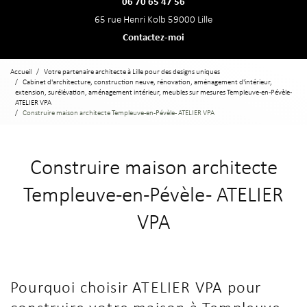
06 70 65 47 56
65 rue Henri Kolb 59000 Lille
Contactez-moi
Accueil
Votre partenaire architecte à Lille pour des designs uniques
Cabinet d'architecture, construction neuve, rénovation, aménagement d'intérieur,
extension, surélévation, aménagement intérieur, meubles sur mesures Templeuve-en-Pévèle -
ATELIER VPA
Construire maison architecte Templeuve-en-Pévèle - ATELIER VPA
Construire maison architecte
Templeuve-en-Pévèle - ATELIER
VPA
Pourquoi choisir ATELIER VPA pour