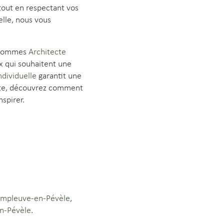
tout en respectant vos
lle, nous vous
sommes
Architecte
x qui souhaitent une
dividuelle
garantit une
ante, découvrez comment
spirer.
Templeuve-en-Pévèle
,
en-Pévèle
.