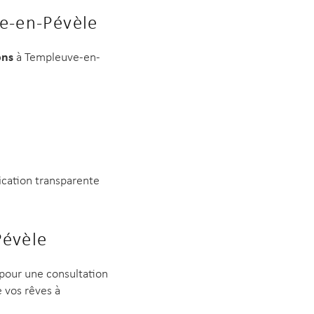
ve-en-Pévèle
ons
à Templeuve-en-
ication transparente
Pévèle
 pour une consultation
 vos rêves à