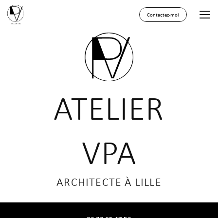
Aller
au
Contactez-moi
contenu
principal
ATELIER
VPA
ARCHITECTE À LILLE