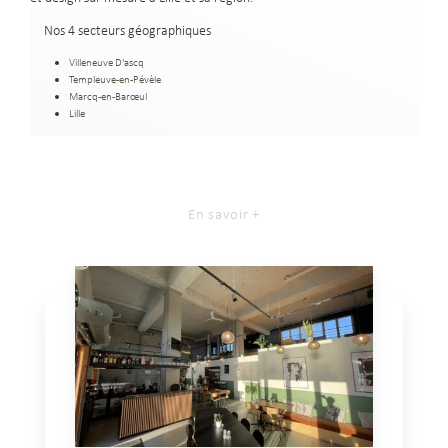
Nos 4 secteurs géographiques
Villeneuve D'ascq
Templeuve-en-Pévèle
Marcq-en-Barœul
Lille
En savoir +