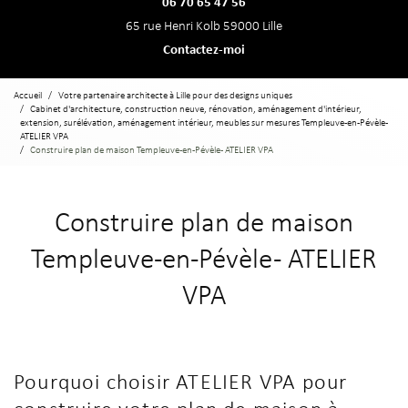
06 70 65 47 56
65 rue Henri Kolb 59000 Lille
Contactez-moi
Accueil
Votre partenaire architecte à Lille pour des designs uniques
Cabinet d'architecture, construction neuve, rénovation, aménagement d'intérieur,
extension, surélévation, aménagement intérieur, meubles sur mesures Templeuve-en-Pévèle -
ATELIER VPA
Construire plan de maison Templeuve-en-Pévèle - ATELIER VPA
Construire plan de maison
Templeuve-en-Pévèle - ATELIER
VPA
Pourquoi choisir ATELIER VPA pour