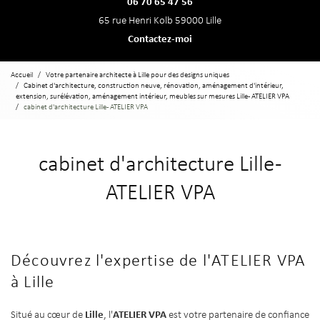
06 70 65 47 56
65 rue Henri Kolb 59000 Lille
Contactez-moi
Accueil
Votre partenaire architecte à Lille pour des designs uniques
Cabinet d'architecture, construction neuve, rénovation, aménagement d'intérieur,
extension, surélévation, aménagement intérieur, meubles sur mesures Lille - ATELIER VPA
cabinet d'architecture Lille - ATELIER VPA
cabinet d'architecture Lille -
ATELIER VPA
Découvrez l'expertise de l'ATELIER VPA
à Lille
Lille
ATELIER VPA
Situé au cœur de
, l'
est votre partenaire de confiance