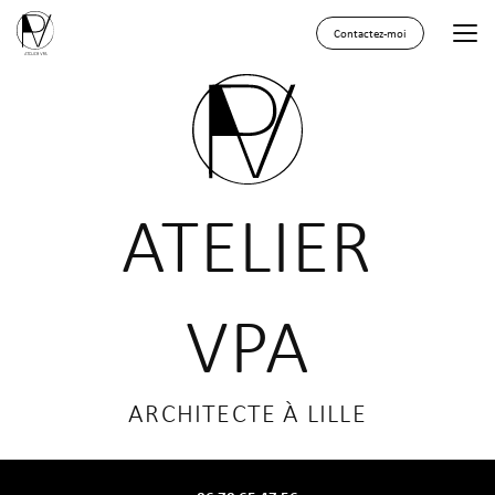
Aller
au
Contactez-moi
contenu
principal
ATELIER
VPA
ARCHITECTE À LILLE