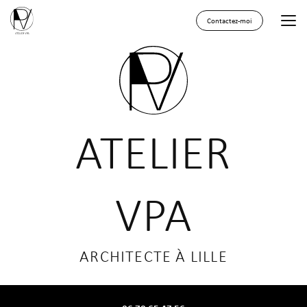
Aller
au
Contactez-moi
contenu
principal
ATELIER
VPA
ARCHITECTE À LILLE