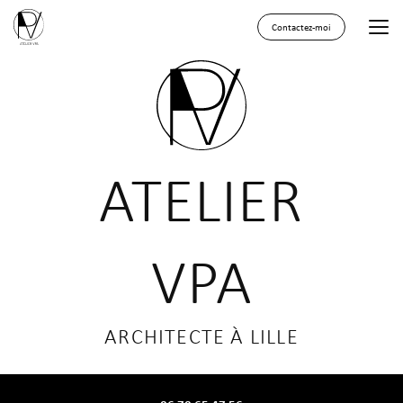
Aller
au
Contactez-moi
contenu
principal
ATELIER
VPA
ARCHITECTE À LILLE