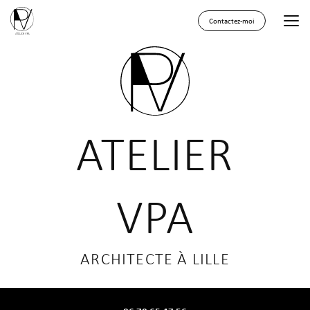
Aller
au
Contactez-moi
contenu
principal
ATELIER
VPA
ARCHITECTE À LILLE