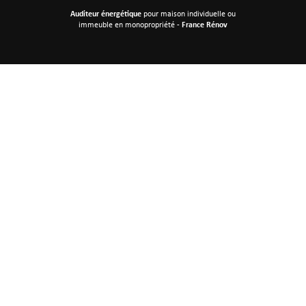
Auditeur énergétique
pour maison individuelle
ou
immeuble en monopropriété -
France Rénov