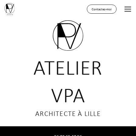
Aller
au
Contactez-moi
contenu
principal
ATELIER
VPA
ARCHITECTE À LILLE