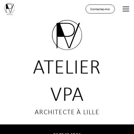
Aller
au
Contactez-moi
contenu
principal
ATELIER
VPA
ARCHITECTE À LILLE