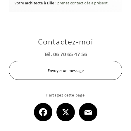
architecte
à Lille
votre
:
prenez contact dès à présent
.
Contactez-moi
Tél.
06 70 65 47 56
Envoyer un message
Partagez cette page
Facebook
X
Email